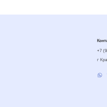
Конт
+7 (
г Кра