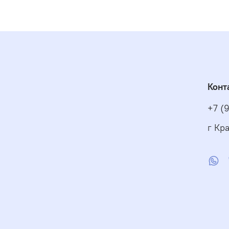
Конт
+7 (
г Кра