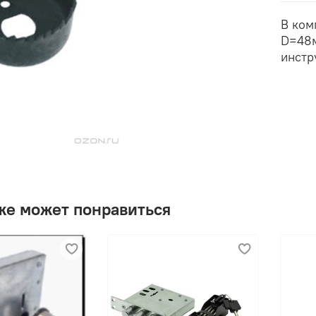
В ком
D=48м
инстр
же может понравиться