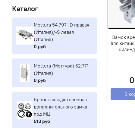
Каталог
Mottura 54.797 -D правая
(Италия)/-S левая
Замок вре
(Италия)
для китайс
0 руб
цилиндр
Mottura (Моттура) 52.771
(Италия)
0
0 руб
В ко
Броненакладка врезная
дополнительного замка
под МЦ
513 руб