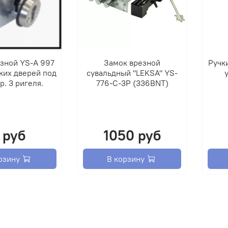
зной YS-А 997
Замок врезной
Ручк
ких дверей под
сувальдный "LEKSA" YS-
. 3 ригеля.
776-С-3Р (336BNT)
 руб
1050 руб
рзину
В корзину