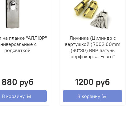
и на планке "АЛЛЮР"
Личинка (Цилиндр с
универсальные с
вертушкой )R602 60mm
подсветкой
(30*30) ВВР латунь
перфокарта "Fuaro"
880 руб
1200 руб
В корзину
В корзину