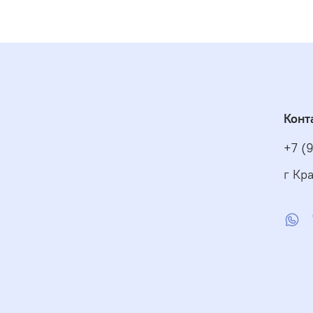
Конт
+7 (
г Кра