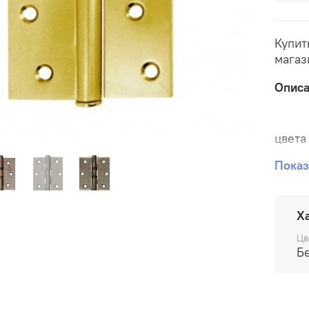
Купит
магаз
Опис
цвета
GP-
Показ
AB - 
Х
WW- 
Цв
AC - 
BB - 