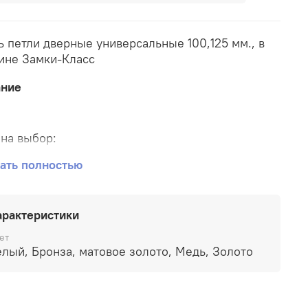
ь петли дверные универсальные 100,125 мм., в
ине Замки-Класс
ание
 на выбор:
ать полностью
старая бронза
арактеристики
белая
ет
старая медь
Белый, Бронза, матовое золото, Медь, Золото
матовое золото